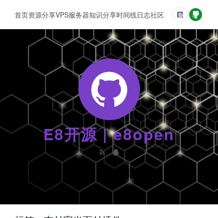
首页
资源分享
VPS服务器
知识分享
时间线
日志
社区
友情链接
E8开源 | e8open