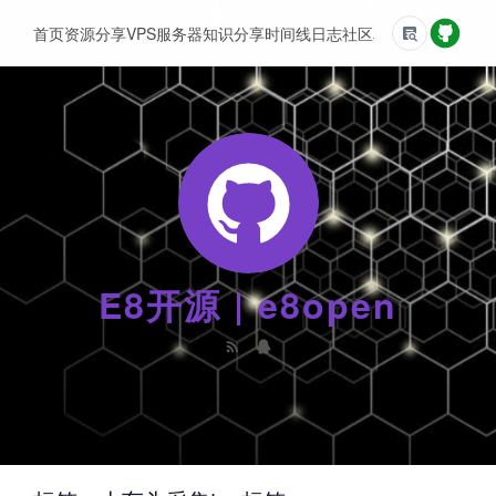
首页
资源分享
VPS服务器
知识分享
时间线
日志
社区
友情链接
E8开源 | e8open