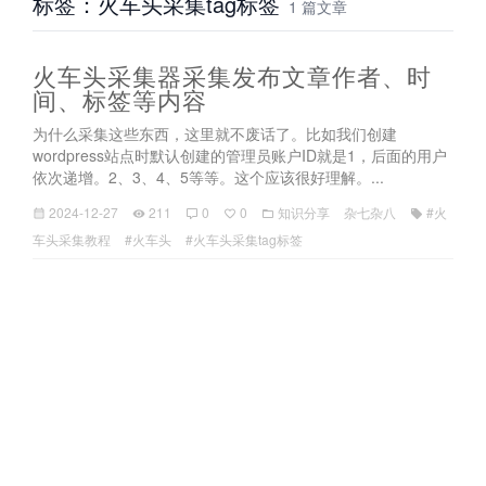
标签：火车头采集tag标签
1 篇文章
火车头采集器采集发布文章作者、时
间、标签等内容
为什么采集这些东西，这里就不废话了。比如我们创建
wordpress站点时默认创建的管理员账户ID就是1，后面的用户
依次递增。2、3、4、5等等。这个应该很好理解。...
2024-12-27
211
0
0
知识分享
杂七杂八
#火
车头采集教程
#火车头
#火车头采集tag标签