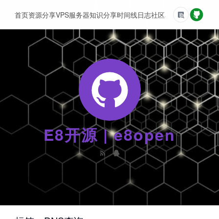
首页
资源分享
VPS服务器
知识分享
时间线
日志
社区
友情链接
E8开源 | e8open