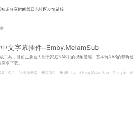
器
知识分享
时间线
日志
社区
友情链接
文章
中文字幕插件–Emby.MeiamSub
播放工具，目前主要被人用于家庭NAS中的视频管理。基本玩NAS的都听过
求下载。...
0
0
资源分享
开源项目
#Emby
#Emby.MeiamSub
#Jellyfin
#