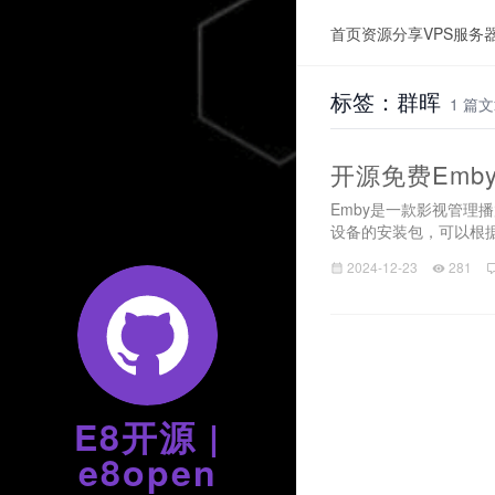
首页
资源分享
VPS服务
标签：群晖
1 篇
开源免费Emby
Emby是一款影视管理
设备的安装包，可以根据需
2024-12-23
281
E8开源 |
e8open