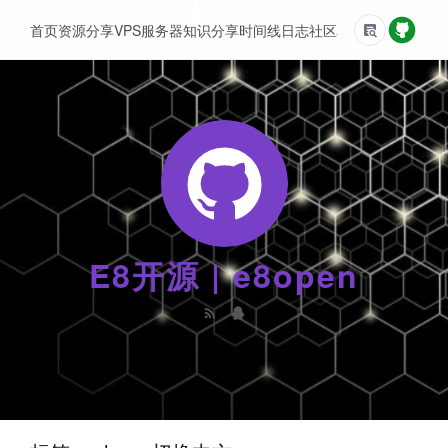
首页
资源分享
VPS服务器
知识分享
时间线
日志
社区
友情链接
E8开源 | e8open