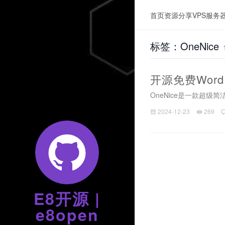
首页
资源分享
VPS服务
标签：OneNice
开源免费WordP
OneNice是一款超级
2024-12-23
269
E8开源 |
e8open