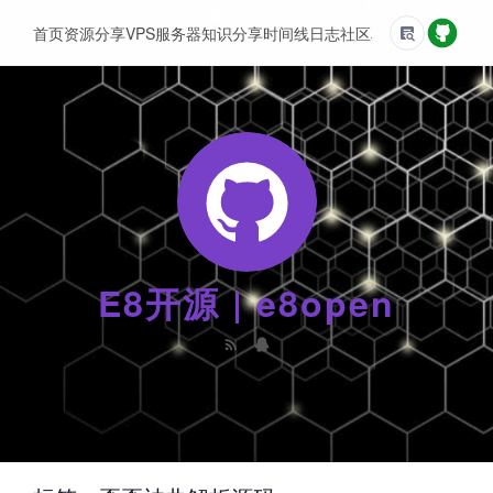
首页
资源分享
VPS服务器
知识分享
时间线
日志
社区
友情链接
E8开源 | e8open