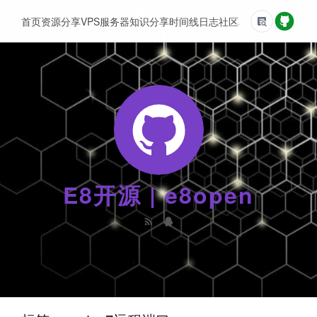
首页
资源分享
VPS服务器
知识分享
时间线
日志
社区
友情链接
E8开源 | e8open