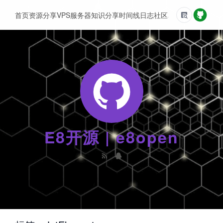
首页
资源分享
VPS服务器
知识分享
时间线
日志
社区
友情链接
E8开源 | e8open