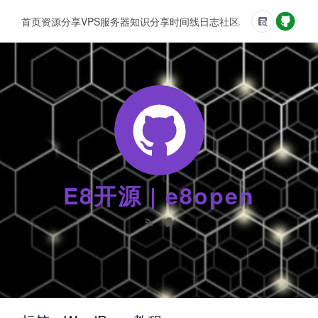
首页
资源分享
VPS服务器
知识分享
时间线
日志
社区
友情链接
E8开源 | e8open