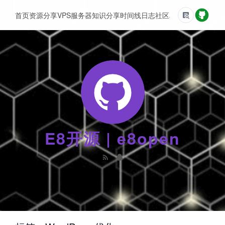
首页
资源分享
VPS服务器
知识分享
时间线
日志
社区
友情链接
E8开源 | e8open