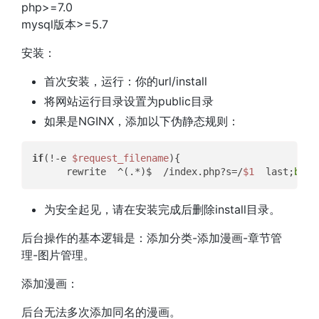
php>=7.0
mysql版本>=5.7
安装：
首次安装，运行：你的url/install
将网站运行目录设置为public目录
如果是NGINX，添加以下伪静态规则：
if
(!-e 
$request_filename
){  

      rewrite  ^(.*)$  /index.php?s=/
$1
  last;
brea
为安全起见，请在安装完成后删除install目录。
后台操作的基本逻辑是：添加分类-添加漫画-章节管
理-图片管理。
添加漫画：
后台无法多次添加同名的漫画。