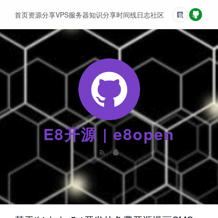
首页
资源分享
VPS服务器
知识分享
时间线
日志
社区
友情链接
E8开源 | e8open