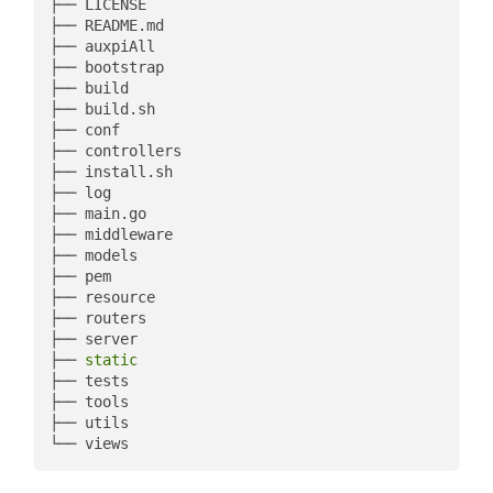
├── LICENSE  

├── README.md  

├── auxpiAll  

├── bootstrap  

├── build  

├── build.sh  

├── conf  

├── controllers  

├── install.sh  

├── log  

├── main.go  

├── middleware  

├── models  

├── pem  

├── resource  

├── routers  

├── server  

├── 
static
├── tests  

├── tools  

├── utils  
