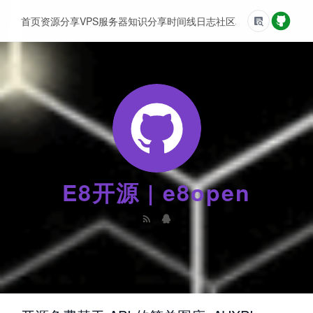
首页
资源分享
VPS服务器
知识分享
时间线
日志
社区
友情链接
E8开源 | e8open