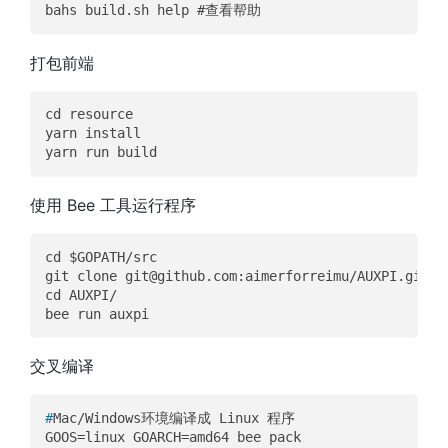
打包前端
cd resource  

yarn install  

使用 Bee 工具运行程序
cd $GOPATH/src  

git clone git@github.com:aimerforreimu/AUXPI.git  

cd AUXPI/  

交叉编译
#
Mac/Windows环境编译成 Linux 程序