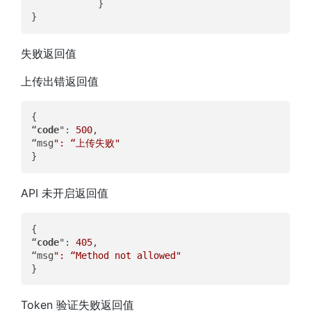
            }  

失败返回值
上传出错返回值
{  

“
code
": 
500
,  

“msg
": “上传失败"
API 未开启返回值
{  

“
code
": 
405
,  

“msg
": “Method not allowed"
Token 验证失败返回值