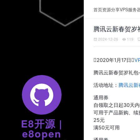
首页
资源分享
VPS服务
腾讯云新春贺岁
2024-12-26
119

2020年1月17日

V
腾讯云新春贺岁礼包
活动地址：
腾讯云新
通用券
自领取之日起30天
可用于产品新购、续
E8开源 |
25元
满50元可用
e8open