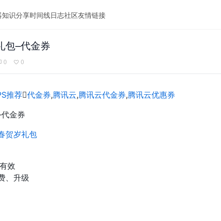
器
知识分享
时间线
日志
社区
友情链接
礼包–代金券
0
0
PS推荐

代金券
,
腾讯云
,
腾讯云代金券
,
腾讯云优惠券
–代金券
春贺岁礼包
内有效
费、升级