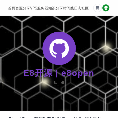
首页
资源分享
VPS服务器
知识分享
时间线
日志
社区
友情链接
E8开源 | e8open