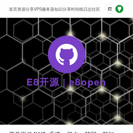
首页
资源分享
VPS服务器
知识分享
时间线
日志
社区
友情链接
E8开源 | e8open