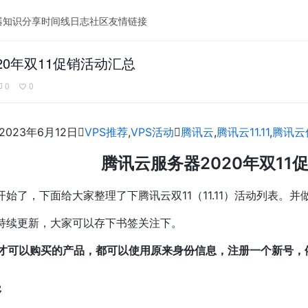
器
知识分享
时间线
日志
社区
友情链接
20年双11促销活动汇总
0
0
2023年6月12日

VPS推荐
,
VPS活动

腾讯云
,
腾讯云11.11
,
腾讯云
腾讯云服务器2020年双11
开始了，下面给大家整理了下腾讯云双11（11.11）活动列表。并
会持续更新，大家可以存下书签关注下。
才可以购买的产品，都可以使用原来身份信息，注册一个新号，
券