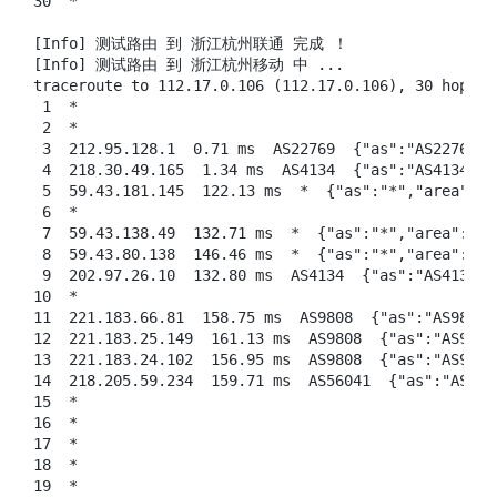
30  *

[Info] 测试路由 到 浙江杭州联通 完成 ！

[Info] 测试路由 到 浙江杭州移动 中 ...

traceroute to 112.17.0.106 (112.17.0.106), 30 hops m
 1  *

 2  *

 3  212.95.128.1  0.71 ms  AS22769  {"as":"AS2276
 4  218.30.49.165  1.34 ms  AS4134  {"as":"AS4134"
 5  59.43.181.145  122.13 ms  *  {"as":"*","area"
 6  *

 7  59.43.138.49  132.71 ms  *  {"as":"*","area":
 8  59.43.80.138  146.46 ms  *  {"as":"*","area":
 9  202.97.26.10  132.80 ms  AS4134  {"as":"AS413
10  *

11  221.183.66.81  158.75 ms  AS9808  {"as":"AS98
12  221.183.25.149  161.13 ms  AS9808  {"as":"AS9
13  221.183.24.102  156.95 ms  AS9808  {"as":"AS9
14  218.205.59.234  159.71 ms  AS56041  {"as":"AS
15  *

16  *

17  *

18  *

19  *
