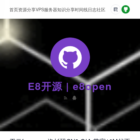
首页
资源分享
VPS服务器
知识分享
时间线
日志
社区
友情链接
E8开源 | e8open