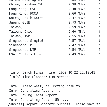
 China, Lanzhou CM              2.28 MB/s       5.94
 Hong Kong, CSL                 2.40 MB/s       4.83
 Hong Kong, PCCW                2.60 MB/s       5.98
 Korea, South Korea             2.47 MB/s       5.97
 Japan, GLBB                    2.73 MB/s       3.18
 Taiwan, FET                    2.59 MB/s       5.74
 Taiwan, Chief                  2.60 MB/s       6.28
 Taiwan, TWM                    2.55 MB/s       6.20
 Singapore, Singtel             2.57 MB/s       6.21
 Singapore, M1                  2.42 MB/s       5.72
 Singapore, NME                 2.54 MB/s       5.99
 USA, Century Link              2.43 MB/s       5.81
====================================================
 [Info] Bench Finish Time: 2020-10-22 22:12:41

 [Info] Time Elapsed: 648 seconds

[Info] Please wait, collecting results ...

[Info] Generating Report ...

[Info] Saving local Report ...

[Info] Generating Report URL ...

[Success] Report Generate Success！Please save the fo