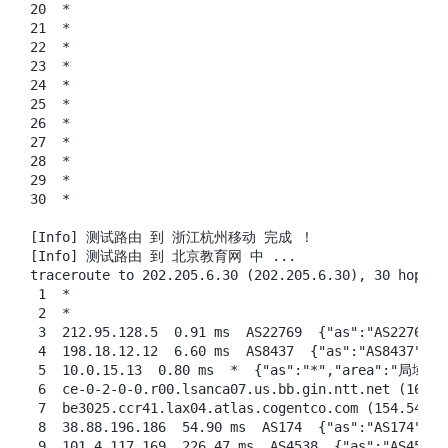
20  *

21  *

22  *

23  *

24  *

25  *

26  *

27  *

28  *

29  *

30  *

[Info] 测试路由 到 浙江杭州移动 完成 ！

[Info] 测试路由 到 北京教育网 中 ...

traceroute to 202.205.6.30 (202.205.6.30), 30 hops m
 1  *

 2  *

 3  212.95.128.5  0.91 ms  AS22769  {"as":"AS2276
 4  198.18.12.12  6.60 ms  AS8437  {"as":"AS8437"
 5  10.0.15.13  0.80 ms  *  {"as":"*","area":"局域网
 6  ce-0-2-0-0.r00.lsanca07.us.bb.gin.ntt.net (16
 7  be3025.ccr41.lax04.atlas.cogentco.com (154.54
 8  38.88.196.186  54.90 ms  AS174  {"as":"AS174"
 9  101.4.117.169  226.47 ms  AS4538  {"as":"AS45