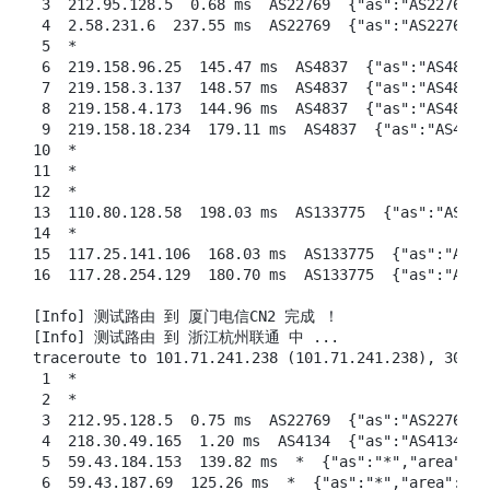
 3  212.95.128.5  0.68 ms  AS22769  {"as":"AS2276
 4  2.58.231.6  237.55 ms  AS22769  {"as":"AS2276
 5  *

 6  219.158.96.25  145.47 ms  AS4837  {"as":"AS48
 7  219.158.3.137  148.57 ms  AS4837  {"as":"AS48
 8  219.158.4.173  144.96 ms  AS4837  {"as":"AS48
 9  219.158.18.234  179.11 ms  AS4837  {"as":"AS4
10  *

11  *

12  *

13  110.80.128.58  198.03 ms  AS133775  {"as":"AS
14  *

15  117.25.141.106  168.03 ms  AS133775  {"as":"A
16  117.28.254.129  180.70 ms  AS133775  {"as":"A
[Info] 测试路由 到 厦门电信CN2 完成 ！

[Info] 测试路由 到 浙江杭州联通 中 ...

traceroute to 101.71.241.238 (101.71.241.238), 30 ho
 1  *

 2  *

 3  212.95.128.5  0.75 ms  AS22769  {"as":"AS2276
 4  218.30.49.165  1.20 ms  AS4134  {"as":"AS4134"
 5  59.43.184.153  139.82 ms  *  {"as":"*","area":
 6  59.43.187.69  125.26 ms  *  {"as":"*","area":