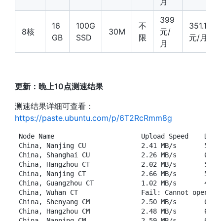
月
399
16
100G
不
351.12
8核
30M
元/
GB
SSD
限
元/月
月
更新：晚上10点测速结果
测速结果详细可查看：
https://paste.ubuntu.com/p/6T2RcRmm8g
 Node Name                      Upload Speed    Down
 China, Nanjing CU              2.41 MB/s       5.89
 China, Shanghai CU             2.26 MB/s       6.02
 China, Hangzhou CT             2.02 MB/s       5.94
 China, Nanjing CT              2.66 MB/s       5.98
 China, Guangzhou CT            1.02 MB/s       4.17
 China, Wuhan CT                Fail: Cannot open so
 China, Shenyang CM             2.50 MB/s       6.12
 China, Hangzhou CM             2.48 MB/s       6.29
 China, Nanning CM              2.59 MB/s       6.14