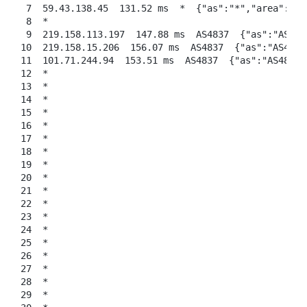
 7  59.43.138.45  131.52 ms  *  {"as":"*","area":
 8  *

 9  219.158.113.197  147.88 ms  AS4837  {"as":"AS
10  219.158.15.206  156.07 ms  AS4837  {"as":"AS4
11  101.71.244.94  153.51 ms  AS4837  {"as":"AS48
12  *

13  *

14  *

15  *

16  *

17  *

18  *

19  *

20  *

21  *

22  *

23  *

24  *

25  *

26  *

27  *

28  *

29  *
