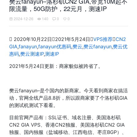
樊云fanayun–洛杉矶CN2 GIA,带宽10M起不
限流量，50G防护，22元月，测速IP
2024-12-26
140
0
0

2020年10月22日

2021年5月24日

VPS推荐

CN2
GIA
,
fanayun
,
fanayun优惠码
,
樊云
,
樊云fanayun
,
樊云优
惠码
,
樊云测速IP
,
测速IP
2021年5月24日更新：商家貌似被跨省了。
樊云fanayun–是个国内的新商家。今天看到商家在搞活
动，官网全线产品8.8折，所以跟商家要了个洛杉矶GIA
的测试机测试下看看。
目前官网产品有：SSL证书、域名注册、美国洛杉矶
CN2 GIA VPS、香港CN2独服、美国洛杉矶CN2 GIA
独服、国内独服（盐城移动、江西电信、枣庄BGP）、