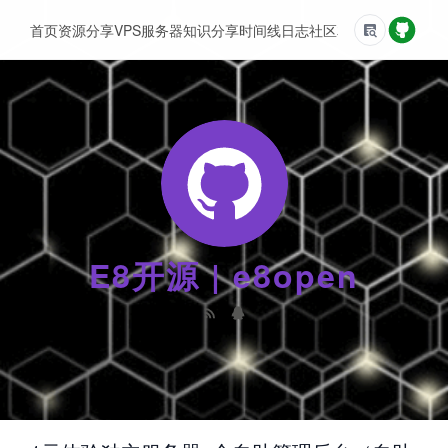
首页
资源分享
VPS服务器
知识分享
时间线
日志
社区
友情链接
E8开源 | e8open