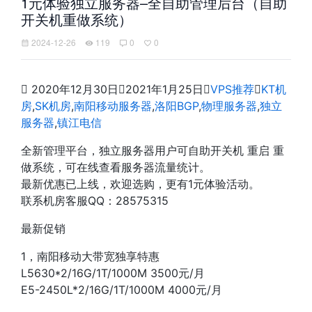
1元体验独立服务器–全自助管理后台（自助
开关机重做系统）
2024-12-26
119
0
0

2020年12月30日

2021年1月25日

VPS推荐

KT机
房
,
SK机房
,
南阳移动服务器
,
洛阳BGP
,
物理服务器
,
独立
服务器
,
镇江电信
全新管理平台，独立服务器用户可自助开关机 重启 重
做系统，可在线查看服务器流量统计。
最新优惠已上线，欢迎选购，更有1元体验活动。
联系机房客服QQ：28575315
最新促销
1，南阳移动大带宽独享特惠
L5630*2/16G/1T/1000M 3500元/月
E5-2450L*2/16G/1T/1000M 4000元/月