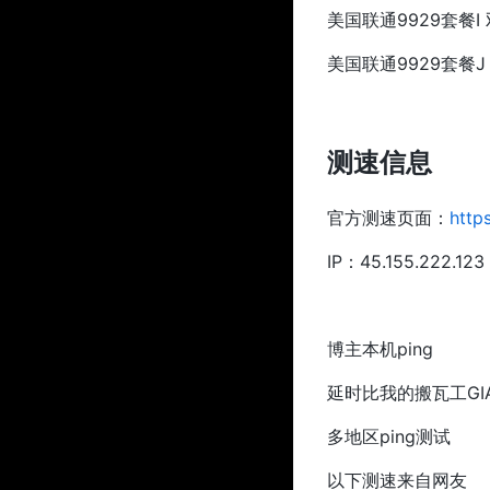
美国联通9929套餐I 双核
美国联通9929套餐J 双核
测速信息
官方测速页面：
http
IP：45.155.222.12
博主本机ping
延时比我的搬瓦工GI
多地区ping测试
以下测速来自网友