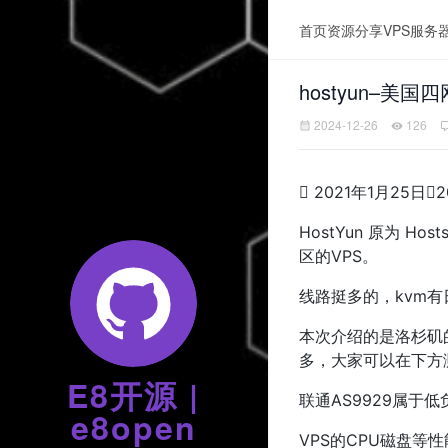
首页
资源分享
VPS服务
hostyun–美
2024-12-26
126

2021年1月25日

2
HostYun 原为 
区的VPS。
线路挺多的，kvm有日
本次介绍的是洛杉矶的
多，大家可以在下方
E8开源 |
联通AS9929属于
e8open
VPS的CPU磁盘