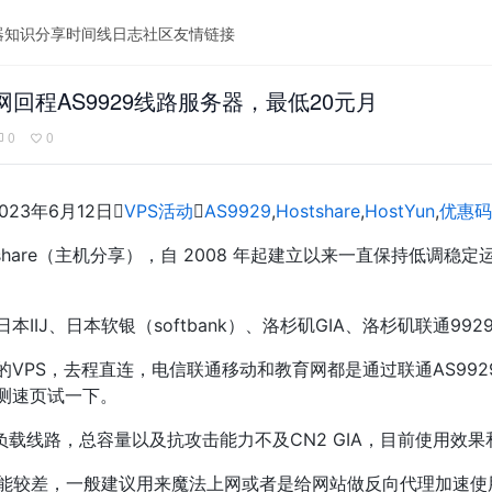
器
知识分享
时间线
日志
社区
友情链接
国四网回程AS9929线路服务器，最低20元月
0
0
023年6月12日

VPS活动

AS9929
,
Hostshare
,
HostYun
,
优惠码
Hostshare（主机分享），自 2008 年起建立以来一直保持
本IIJ、日本软银（softbank）、洛杉矶GIA、洛杉矶联通9929
VPS，去程直连，电信联通移动和教育网都是通过联通AS992
测速页试一下。
低负载线路，总容量以及抗攻击能力不及CN2 GIA，目前使用效果
等性能较差，一般建议用来魔法上网或者是给网站做反向代理加速使