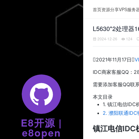
首页
资源分享
VPS服务
L5630*2处理
2024-12-26
124

2021年11月17日

V
IDC商家客服QQ：28
需要添加客服QQ联
本文目录
1.
镇江电信IDC
2.
濮阳联通ID
E8开源 |
镇江电信ID
e8open