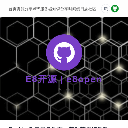
首页
资源分享
VPS服务器
知识分享
时间线
日志
社区
友情链接
E8开源 | e8open