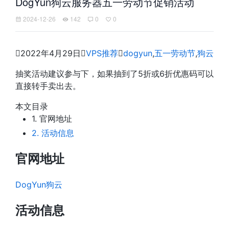
DogYun狗云服务器五一劳动节促销活动
2024-12-26
142
0
0

2022年4月29日

VPS推荐

dogyun
,
五一劳动节
,
狗云
抽奖活动建议参与下，如果抽到了5折或6折优惠码可以
直接转手卖出去。
本文目录
1.
官网地址
2.
活动信息
官网地址
DogYun狗云
活动信息