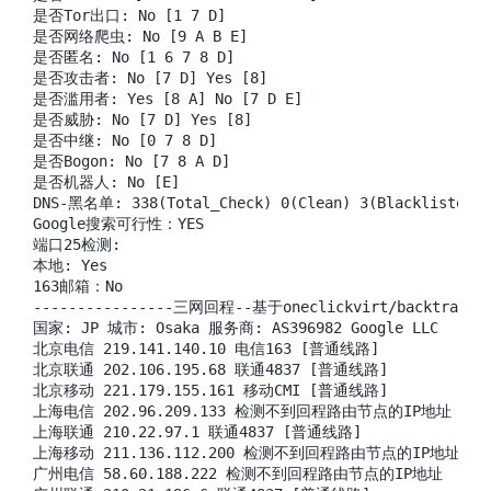
是否Tor出口: No [1 7 D]

是否网络爬虫: No [9 A B E]

是否匿名: No [1 6 7 8 D]

是否攻击者: No [7 D] Yes [8]

是否滥用者: Yes [8 A] No [7 D E]

是否威胁: No [7 D] Yes [8]

是否中继: No [0 7 8 D]

是否Bogon: No [7 8 A D]

是否机器人: No [E]

DNS-黑名单: 338(Total_Check) 0(Clean) 3(Blacklisted) 2
Google搜索可行性：YES

端口25检测:

本地: Yes

163邮箱：No

----------------三网回程--基于oneclickvirt/backtrace开源
国家: JP 城市: Osaka 服务商: AS396982 Google LLC

北京电信 219.141.140.10 电信163 [普通线路]

北京联通 202.106.195.68 联通4837 [普通线路]

北京移动 221.179.155.161 移动CMI [普通线路]

上海电信 202.96.209.133 检测不到回程路由节点的IP地址

上海联通 210.22.97.1 联通4837 [普通线路]

上海移动 211.136.112.200 检测不到回程路由节点的IP地址

广州电信 58.60.188.222 检测不到回程路由节点的IP地址
