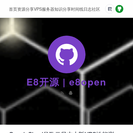
首页
资源分享
VPS服务器
知识分享
时间线
日志
社区
友情链接
E8开源 | e8open