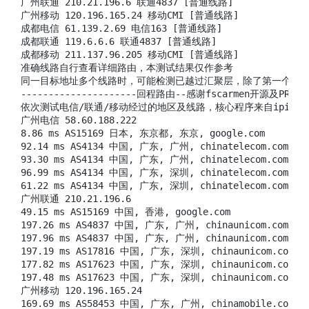
广州联通 210.21.196.6 联通4837 [普通线路]

广州移动 120.196.165.24 移动CMI [普通线路]

成都电信 61.139.2.69 电信163 [普通线路]

成都联通 119.6.6.6 联通4837 [普通线路]

成都移动 211.137.96.205 移动CMI [普通线路]

准确线路自行查看详细路由，本测试结果仅作参考

同一目标地址多个线路时，可能检测已越过汇聚层，除了第一个线路
---------------------回程路由--感谢fscarmen开源及PR-----
依次测试电信/联通/移动经过的地区及线路，核心程序来自ipip.net或
广州电信 58.60.188.222

8.86 ms AS15169 日本, 东京都, 东京, google.com

92.14 ms AS4134 中国, 广东, 广州, chinatelecom.com.cn
93.30 ms AS4134 中国, 广东, 广州, chinatelecom.com.cn
96.99 ms AS4134 中国, 广东, 深圳, chinatelecom.com.cn
61.22 ms AS4134 中国, 广东, 深圳, chinatelecom.com.cn
广州联通 210.21.196.6

49.15 ms AS15169 中国, 香港, google.com

197.26 ms AS4837 中国, 广东, 广州, chinaunicom.com, 联
197.96 ms AS4837 中国, 广东, 广州, chinaunicom.com, 联
197.19 ms AS17816 中国, 广东, 深圳, chinaunicom.com, 
177.82 ms AS17623 中国, 广东, 深圳, chinaunicom.com, 
197.48 ms AS17623 中国, 广东, 深圳, chinaunicom.com, 
广州移动 120.196.165.24

169.69 ms AS58453 中国, 广东, 广州, chinamobile.com, 