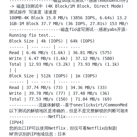
------------------磁盘dd读写测试--感谢lemonbench开源-----
-> 磁盘IO测试中 (4K Block/1M Block, Direct Mode)

测试操作 写速度 读速度

100MB-4K Block 15.8 MB/s (3856 IOPS, 6.64s) 13.2 MB/
1GB-1M Block 37.7 MB/s (36 IOPS, 27.81s) 153 MB/s (14
---------------------磁盘fio读写测试--感谢yabs开源-------
Running fio test...

Block Size | 4k (IOPS) | 64k (IOPS)

------ | --- ---- | ---- ----

Read | 6.46 MB/s (1.6k) | 36.81 MB/s (575)

Write | 6.47 MB/s (1.6k) | 37.12 MB/s (580)

Total | 12.93 MB/s (3.2k) | 73.93 MB/s (1.1k)

| |

Block Size | 512k (IOPS) | 1m (IOPS)

------ | --- ---- | ---- ----

Read | 37.74 MB/s (73) | 34.36 MB/s (33)

Write | 39.78 MB/s (77) | 37.48 MB/s (36)

Total | 77.53 MB/s (150) | 71.84 MB/s (69)

------------流媒体解锁--基于oneclickvirt/CommonMediaTe
以下测试的解锁地区是准确的，但是不是完整解锁的判断可能有误，
----------------Netflix-----------------

[IPV4]

您的出口IP可以使用Netflix，但仅可看Netflix自制剧

NF所识别的IP地域信息：日本
