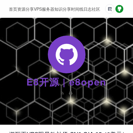
首页
资源分享
VPS服务器
知识分享
时间线
日志
社区
友情链接
E8开源 | e8open