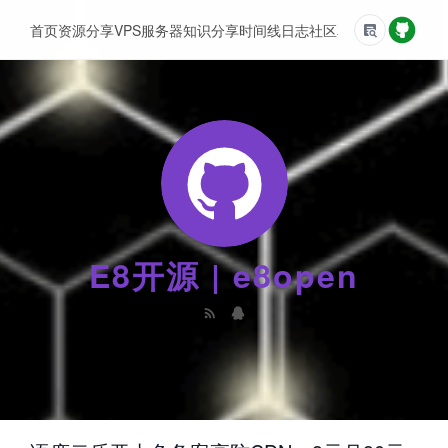
首页
资源分享
VPS服务器
知识分享
时间线
日志
社区
友情链接
E8开源 | e8open