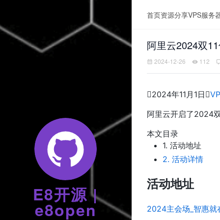
首页
资源分享
VPS服务
阿里云2024双1
2024-12-26
112

2024年11月1日

V
阿里云开启了2024
本文目录
1.
活动地址
2.
活动详情
活动地址
E8开源 |
e8open
2024主会场_智惠就在1