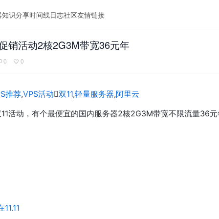
器
知识分享
时间线
日志
社区
友情链接
1促销活动2核2G3M带宽36元年
0
0
PS推荐
,
VPS活动

双11
,
轻量服务器
,
阿里云
双11活动，有个最便宜的国内服务器2核2G3M带宽不限流量3
1.11