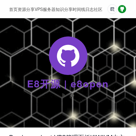
首页
资源分享
VPS服务器
知识分享
时间线
日志
社区
友情链接
E8开源 | e8open