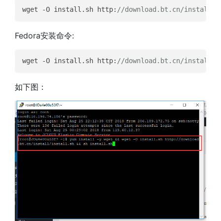
wget -O install.sh http:
//download.bt.cn/install/i
Fedora安装命令:
wget -O install.sh http:
//download.bt.cn/install/i
如下图：