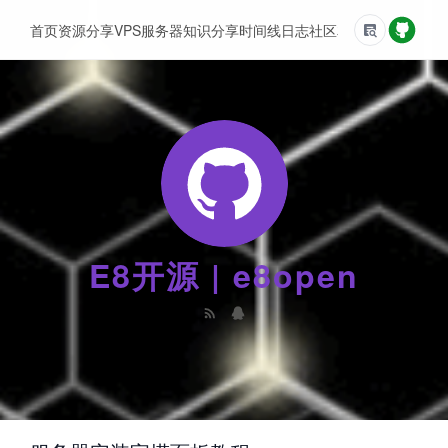
首页
资源分享
VPS服务器
知识分享
时间线
日志
社区
友情链接
E8开源 | e8open