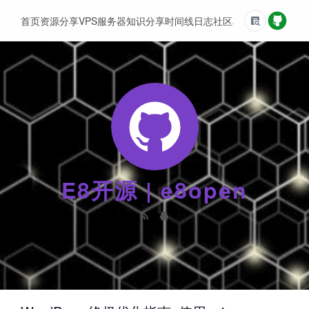
首页
资源分享
VPS服务器
知识分享
时间线
日志
社区
友情链接
E8开源 | e8open