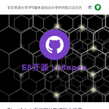
首页
资源分享
VPS服务器
知识分享
时间线
日志
社区
友情链接
E8开源 | e8open