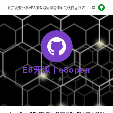
首页
资源分享
VPS服务器
知识分享
时间线
日志
社区
友情链接
E8开源 | e8open