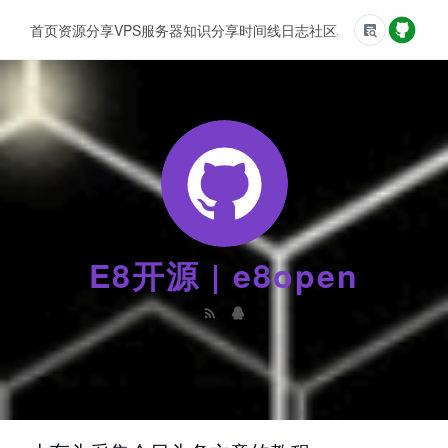
首页
资源分享
VPS服务器
知识分享
时间线
日志
社区
友情链接
E8开源 | e8open