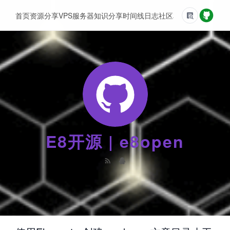
首页
资源分享
VPS服务器
知识分享
时间线
日志
社区
友情链接
E8开源 | e8open