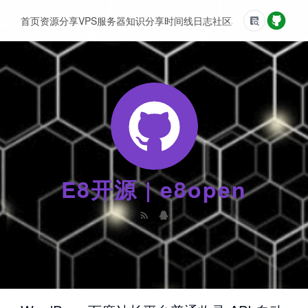
首页
资源分享
VPS服务器
知识分享
时间线
日志
社区
友情链接
E8开源 | e8open