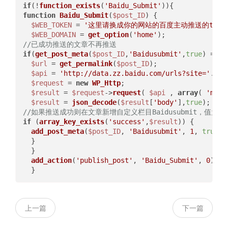
if
(!
function_exists
(
'Baidu_Submit'
function
Baidu_Submit
(
$post_ID
) 
{

$WEB_TOKEN
 = 
'这里请换成你的网站的百度主动推送的token
$WEB_DOMAIN
 = 
get_option
(
'home'
//已成功推送的文章不再推送
if
(
get_post_meta
(
$post_ID
,
'Baidusubmit'
,
true
) == 
1
$url
 = 
get_permalink
(
$post_ID
);

$api
 = 
'http://data.zz.baidu.com/urls?site='
.
$WE
$request
 = 
new
WP_Http
;

$result
 = 
$request
->
request
( 
$api
 , 
array
( 
'meth
$result
 = 
json_decode
(
$result
[
'body'
],
true
//如果推送成功则在文章新增自定义栏目Baidusubmit，值为1
if
 (
array_key_exists
(
'success'
,
$result
)) {

add_post_meta
(
$post_ID
, 
'Baidusubmit'
, 
1
, 
true
);

  }

  }

add_action
(
'publish_post'
, 
'Baidu_Submit'
, 
0
);

上一篇
下一篇