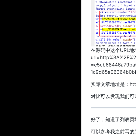
在源码中这个URL地址是：
url=http%3A%2F%2
=e5cb68446a79ba
1c9d65a06364b0bf
实际文章地址是：https:/
对比可以发现我们可以提取
好了，知道了列表页
可以参考我之前写的