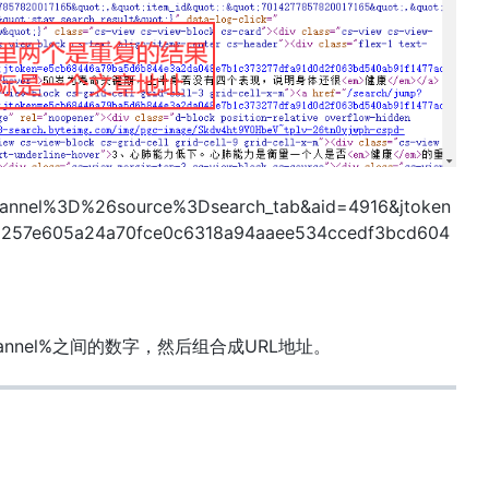
nnel%3D%26source%3Dsearch_tab&aid=4916&jtoken
257e605a24a70fce0c6318a94aaee534ccedf3bcd604
Fchannel%之间的数字，然后组合成URL地址。