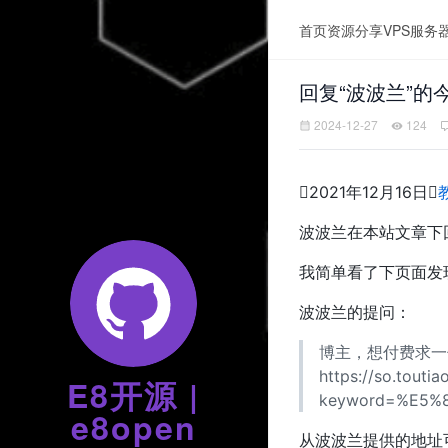
首页
资源分享
VPS服务
回复“波波兰”
2024-12-27
124

2021年12月16日

波波兰在本站文章下
我简单看了下页面发
波波兰的提问：
博主，想付费求一
https://so.touti
E8开源 |
keyword=%E5%8
e8open
从波波兰提供的地址