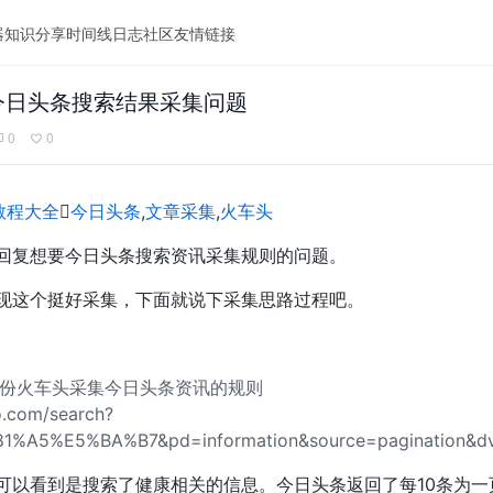
器
知识分享
时间线
日志
社区
友情链接
的今日头条搜索结果采集问题
0
0
教程大全

今日头条
,
文章采集
,
火车头
回复想要今日头条搜索资讯采集规则的问题。
现这个挺好采集，下面就说下采集思路过程吧。
份火车头采集今日头条资讯的规则
ao.com/search?
1%A5%E5%BA%B7&pd=information&source=pagination&d
可以看到是搜索了健康相关的信息。今日头条返回了每10条为一