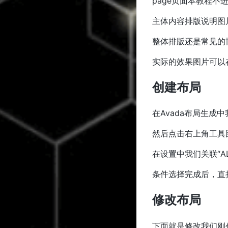
page页面本教程
主体内容排版说明图
整体排版还是常见的
实际的效果图片可以
创建布局
在Avada布局生
然后点击右上角工具
在设置中我们关联“ALL
条件选择完成后，直
修改布局
下面就是修改我们刚