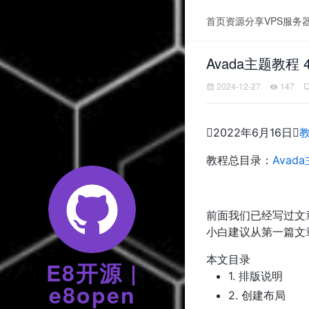
首页
资源分享
VPS服务
Avada主题教程
2024-12-27
147

2022年6月16日

教程总目录：
Ava
前面我们已经写过文
小白建议从第一篇文
本文目录
E8开源 |
1.
排版说明
e8open
2.
创建布局