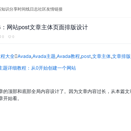
器
知识分享
时间线
日志
社区
友情链接
 4：网站post文章主体页面排版设计
0
0
教程大全

Avada
,
Avada主题
,
Avada教程
,
post
,
文章主体
,
文章排版
da主题详细教程：从0开始创建一个网站
章的顶部和底部全局内容设计了。因为文章内容过长，从本篇文
章开始看。