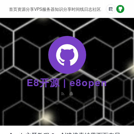
首页
资源分享
VPS服务器
知识分享
时间线
日志
社区
友情链接
E8开源 | e8open