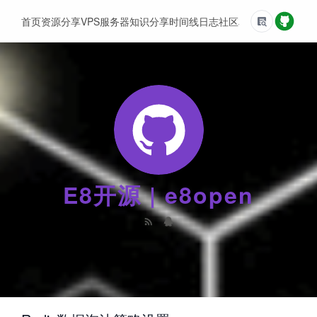
首页
资源分享
VPS服务器
知识分享
时间线
日志
社区
友情链接
E8开源 | e8open