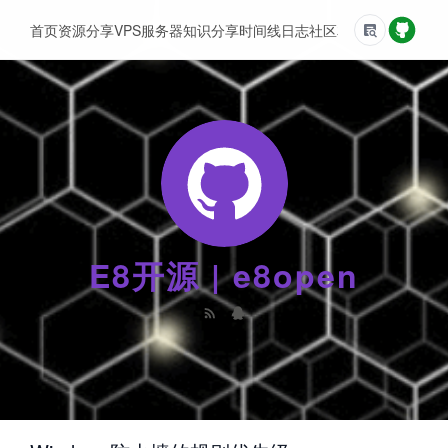
首页
资源分享
VPS服务器
知识分享
时间线
日志
社区
友情链接
E8开源 | e8open