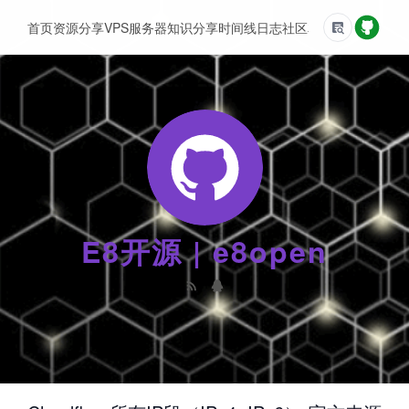
首页
资源分享
VPS服务器
知识分享
时间线
日志
社区
友情链接
E8开源 | e8open