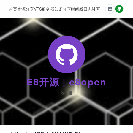
首页
资源分享
VPS服务器
知识分享
时间线
日志
社区
友情链接
E8开源 | e8open