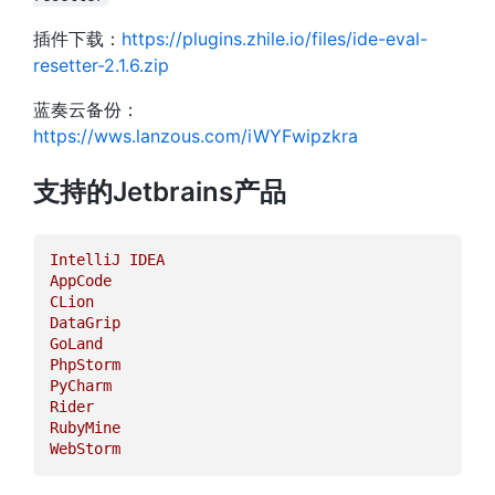
插件下载：
https://plugins.zhile.io/files/ide-eval-
resetter-2.1.6.zip
蓝奏云备份：
https://wws.lanzous.com/iWYFwipzkra
支持的Jetbrains产品
IntelliJ
IDEA
AppCode
CLion
DataGrip
GoLand
PhpStorm
PyCharm
Rider
RubyMine
WebStorm