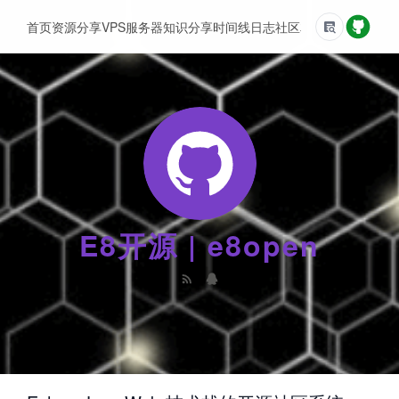
首页
资源分享
VPS服务器
知识分享
时间线
日志
社区
友情链接
E8开源 | e8open