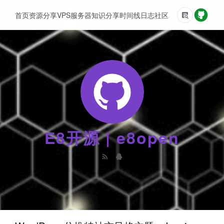
首页
资源分享
VPS服务器
知识分享
时间线
日志
社区
友情链接
E8开源 | e8open