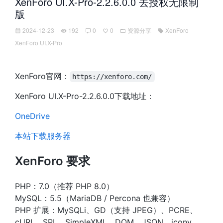
XenForo UI.X-Pro-2.2.6.0.0 去授权无限制
版
2024-12-23
192
0
0
资源分享
XenForo
XenForo UI.X-Pro
XenForo官网：
https://xenforo.com/
XenForo UI.X-Pro-2.2.6.0.0下载地址：
OneDrive
本站下载服务器
XenForo 要求
PHP：7.0（推荐 PHP 8.0）
MySQL：5.5（MariaDB / Percona 也兼容）
PHP 扩展：MySQLi、GD（支持 JPEG）、PCRE、
cURL、SPL、SimpleXML、DOM、JSON、iconv、