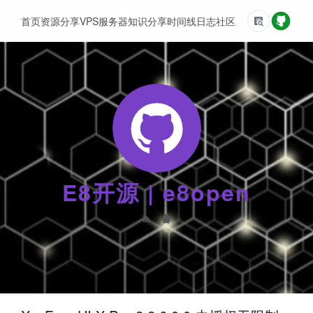
首页
资源分享
VPS服务器
知识分享
时间线
日志
社区
友情链接
E8开源 | e8open