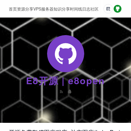
首页
资源分享
VPS服务器
知识分享
时间线
日志
社区
友情链接
E8开源 | e8open