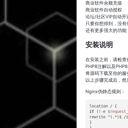
商业软件余额充值
商业软件自动授权
论坛/社区VIP自动开
只要你想得到，没有
还有更多强大的功能
安装说明
在安装之前，请检查你的
PHP8注解以及PH
将源码下载至你的服务器、或者
以上步骤完成后，然后
Nginx伪静态规则：
if
 (!-e 
$request
rewrite ^(.*)$ /
}
