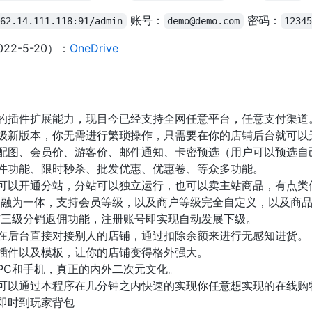
账号：
密码：
162.14.111.118:91/admin
demo@demo.com
12345
22-5-20）：
OneDrive
的插件扩展能力，现目今已经支持全网任意平台，任意支付渠道
级新版本，你无需进行繁琐操作，只需要在你的店铺后台就可以
配图、会员价、游客价、邮件通知、卡密预选（用户可以预选自己
件功能、限时秒杀、批发优惠、优惠卷、等众多功能。
可以开通分站，分站可以独立运行，也可以卖主站商品，有点类
户融为一体，支持会员等级，以及商户等级完全自定义，以及商
有三级分销返佣功能，注册账号即实现自动发展下级。
在后台直接对接别人的店铺，通过扣除余额来进行无感知进货。
插件以及模板，让你的店铺变得格外强大。
PC和手机，真正的内外二次元文化。
可以通过本程序在几分钟之内快速的实现你任意想实现的在线购
即时到玩家背包