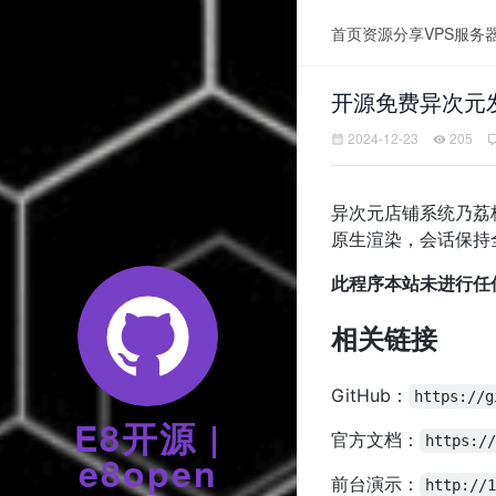
首页
资源分享
VPS服务
开源免费异次元发
2024-12-23
205
异次元店铺系统乃荔枝店
原生渲染，会话保持全程
此程序本站未进行任
相关链接
GitHub：
https://g
E8开源 |
官方文档：
https:/
e8open
前台演示：
http://