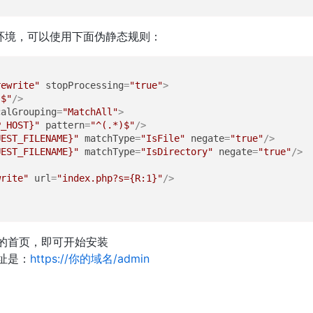
服务器环境，可以使用下面伪静态规则：
rewrite"
stopProcessing
=
"true"
>
)$"
/>
calGrouping
=
"MatchAll"
>
P_HOST}"
pattern
=
"^(.*)$"
/>
UEST_FILENAME}"
matchType
=
"IsFile"
negate
=
"true"
/>
UEST_FILENAME}"
matchType
=
"IsDirectory"
negate
=
"true"
/>
write"
url
=
"index.php?s={R:1}"
/>
的首页，即可开始安装
址是：
https://你的域名/admin