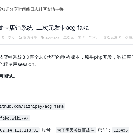
器
知识分享
时间线
日志
社区
友情链接
卡店铺系统–二次元发卡acg-faka
0
0
资源分享
acg-faka
二次元
发卡
异次元
异次元发卡
荔枝
铺系统3.0完全从0代码的重构版本，原生php开发，数据库底层使用E
使用session。
何测试。
ithub.com/lizhipay/acg-faka
/faka.wiki/#/
账号：
密码：
162.14.111.118:91
为了明天美好而战斗
123456