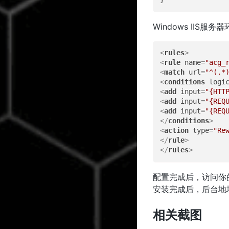
Windows IIS
<
rules
>
<
rule
name
=
"acg_
<
match
url
=
"^(.*
<
conditions
logi
<
add
input
=
"{HTT
<
add
input
=
"{REQ
<
add
input
=
"{REQ
</
conditions
>
<
action
type
=
"Re
</
rule
>
</
rules
>
配置完成后，访问你
安装完成后，后台地
相关截图