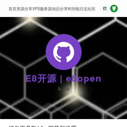
首页
资源分享
VPS服务器
知识分享
时间线
日志
社区
友情链接
E8开源 | e8open