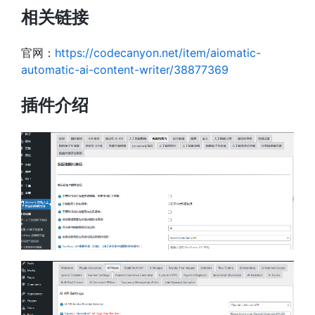
相关链接
官网：
https://codecanyon.net/item/aiomatic-
automatic-ai-content-writer/38877369
插件介绍