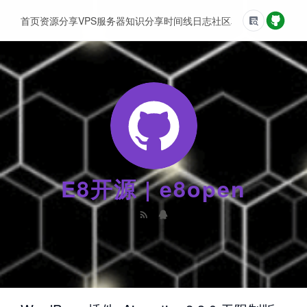
首页
资源分享
VPS服务器
知识分享
时间线
日志
社区
友情链接
E8开源 | e8open