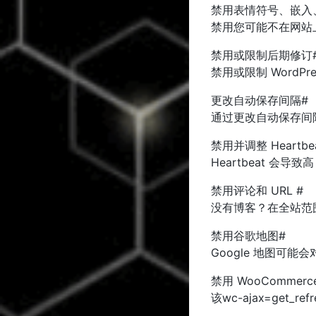
禁用表情符号、嵌入、da
禁用您可能不在网站上使
禁用或限制后期修订
禁用或限制 Word
更改自动保存间隔#
通过更改自动保存间
禁用并调整 Heartbeat
Heartbeat 会
禁用评论和 URL #
没有博客？在全站范
禁用谷歌地图#
Google 地图可
禁用 WooCommerc
该wc-ajax=get