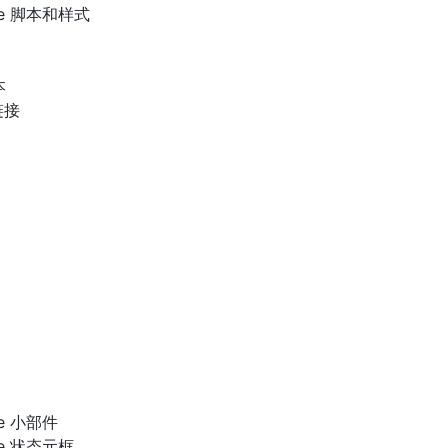
ce 脚本和样式
本
链接
ce 小部件
ce 状态元框