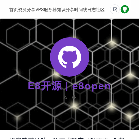
首页
资源分享
VPS服务器
知识分享
时间线
日志
社区
友情链接
E8开源 | e8open