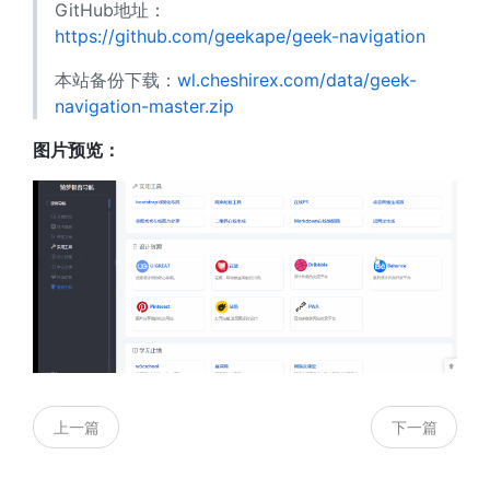
GitHub地址：
https://github.com/geekape/geek-navigation
本站备份下载：
wl.cheshirex.com/data/geek-
navigation-master.zip
图片预览：
上一篇
下一篇